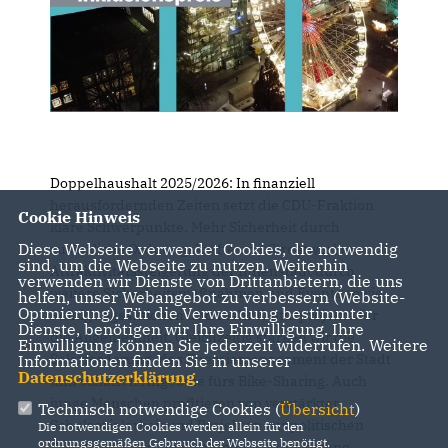
Doppelhaushalt 2025/2026: In finanziell
herausfordernden Zeiten setzt die CDU-Fraktion
Cookie Hinweis
klare Schwerpunkte. Mehr Sicherheit durch
Diese Webseite verwendet Cookies, die notwendig
zusätzliche Ordnungskräfte und Streetworker,
sind, um die Webseite zu nutzen. Weiterhin
Attraktivitätssteigerung der Innenstadt durch
verwenden wir Dienste von Drittanbietern, die uns
weitere Sicherheitsmaßnahmen und Events sowie
helfen, unser Webangebot zu verbessern (Website-
Optmierung). Für die Verwendung bestimmter
Reinigungsaktionen und mehr Kulturprojekte für
Dienste, benötigen wir Ihre Einwilligung. Ihre
die Allgemeinheit. Gleichzeitig stärken wir die
Einwilligung können Sie jederzeit widerrufen. Weitere
Solarförderung, das Energiemanagement der Stadt
Informationen finden Sie in unserer
Datenschutzerklärung
.
und schaffen Angebote fürs Bike-Sharing. Auch
junge Menschen profitieren von verstärkter
Technisch notwendige Cookies (
Übersicht
)
Schulsozialarbeit und Projekten zur politischen
Die notwendigen Cookies werden allein für den
ordnungsgemäßen Gebrauch der Webseite benötigt.
Beteiligung. Wir übernehmen Verantwortung,