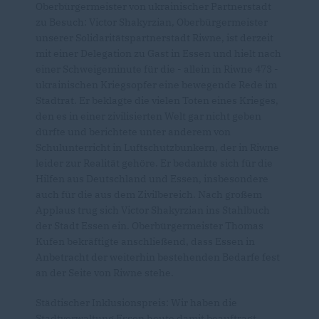
Oberbürgermeister von ukrainischer Partnerstadt
zu Besuch: Victor Shakyrzian, Oberbürgermeister
unserer Solidaritätspartnerstadt Riwne, ist derzeit
mit einer Delegation zu Gast in Essen und hielt nach
einer Schweigeminute für die - allein in Riwne 473 -
ukrainischen Kriegsopfer eine bewegende Rede im
Stadtrat. Er beklagte die vielen Toten eines Krieges,
den es in einer zivilisierten Welt gar nicht geben
dürfte und berichtete unter anderem von
Schulunterricht in Luftschutzbunkern, der in Riwne
leider zur Realität gehöre. Er bedankte sich für die
Hilfen aus Deutschland und Essen, insbesondere
auch für die aus dem Zivilbereich. Nach großem
Applaus trug sich Victor Shakyrzian ins Stahlbuch
der Stadt Essen ein. Oberbürgermeister Thomas
Kufen bekräftigte anschließend, dass Essen in
Anbetracht der weiterhin bestehenden Bedarfe fest
an der Seite von Riwne stehe.
Städtischer Inklusionspreis: Wir haben die
Stadtverwaltung Essen heute damit beauftragt,